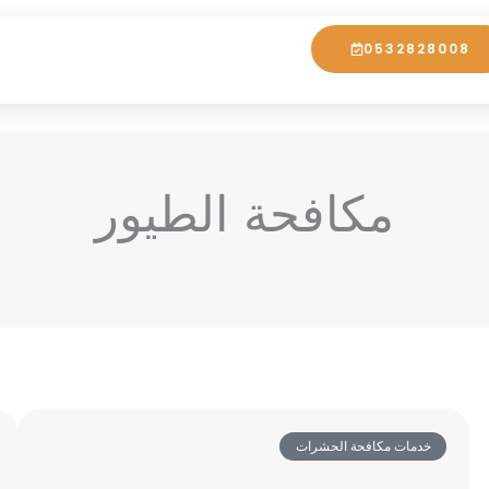
0532828008
مكافحة الطيور
خدمات مكافحة الحشرات