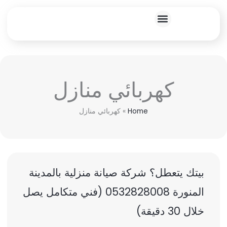
خطي
لى
لمحتوى
خدماتنا المنزلية
كهربائي منازل
Home
»
كهربائي منازل
بيتك يتعطل؟ شركة صيانة منزلية بالمدينة
المنورة 0532828008 (فني متكامل يصل
خلال 30 دقيقة)