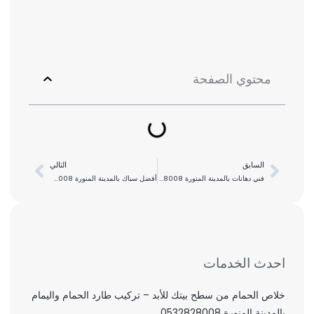
محتوي الصفحة
السابق
التالي
Next
Prev
فني دهانات بالمدينة المنورة 0532828008| دهان احترافي
أفضل سباك بالمدينة المنورة 0532828008 – خدمات سباكة احترافية وسريعة على مدار 24 ساعة
احدث الخدمات
خلاص الحمام من سطح بيتك للأبد – تركيب طارد الحمام واليمام
بالمدينة المنورة 0532828008